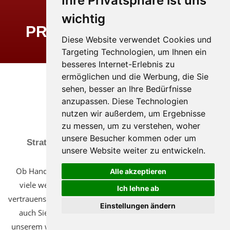
Ihre Privatsphäre ist uns
DIE
wichtig
PROZESSE VERBINDEN
Diese Website verwendet Cookies und
Targeting Technologien, um Ihnen ein
besseres Internet-Erlebnis zu
ermöglichen und die Werbung, die Sie
sehen, besser an Ihre Bedürfnisse
anzupassen. Diese Technologien
nutzen wir außerdem, um Ergebnisse
REFERENZEN
zu messen, um zu verstehen, woher
unsere Besucher kommen oder um
Strategien entwickeln - Lösungen schaffen!
unsere Website weiter zu entwickeln.
Ob Handwerk, Dienstleistung oder Industrie - diese, und
Alle akzeptieren
viele weitere Kunden blicken auf eine erfolgreiche und
Ich lehne ab
vertrauensvolle Zusammenarbeit mit uns zurück. Profitieren
Einstellungen ändern
auch Sie als Kunde von unserer fachlichen Kompetenz,
unserem weit gefächerten Know-how und der langjährigen